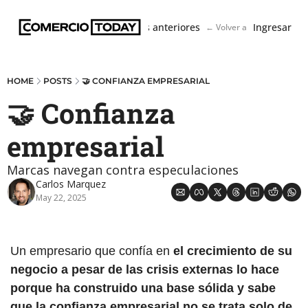
Boletín
Ediciones anteriores
Ingresar
← Volver a ComercioToda
HOME
POSTS
🤝 CONFIANZA EMPRESARIAL
🤝 Confianza 
empresarial
Marcas navegan contra especulaciones
Carlos Marquez
May 22, 2025
Un empresario que confía en 
el crecimiento de su 
negocio a pesar de las crisis externas lo hace 
porque ha construido una base sólida y sabe 
que la confianza empresarial no se trata solo de 