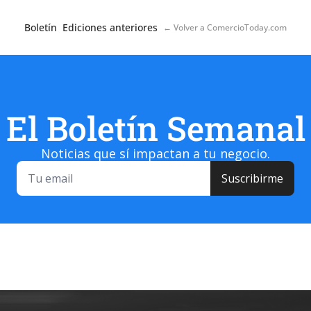
Boletín
Ediciones anteriores
← Volver a ComercioToday.com
El Boletín Semanal
Noticias que sí impactan a tu negocio.
Suscribirme