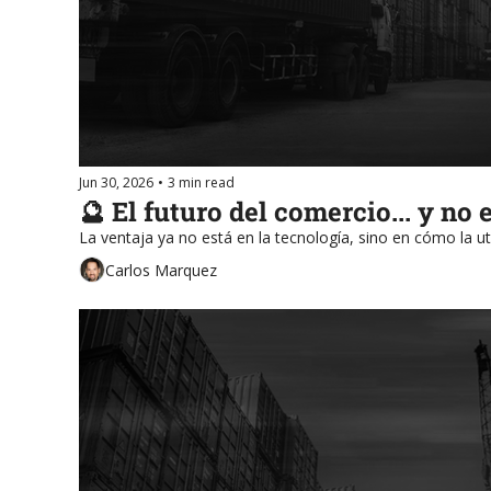
Jun 30, 2026
•
3 min read
🔮 El futuro del comercio... y no e
La ventaja ya no está en la tecnología, sino en cómo la uti
Carlos Marquez