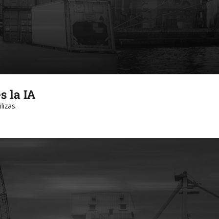
s la IA
lizas.