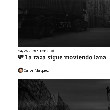
May 28, 2026
•
4 min read
💸 La raza sigue moviendo lana.
Carlos Marquez