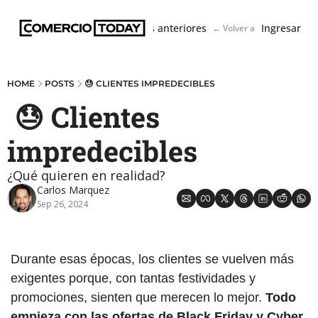
Boletín
Ediciones anteriores
Ingresar
← Volver a ComercioToda
HOME
POSTS
😓 CLIENTES IMPREDECIBLES
 😓 Clientes 
impredecibles
¿Qué quieren en realidad?
Carlos Marquez
Sep 26, 2024
Durante esas épocas, los clientes se vuelven más 
exigentes porque, con tantas festividades y 
promociones, sienten que merecen lo mejor.
 Todo 
empieza con las ofertas de Black Friday y Cyber 