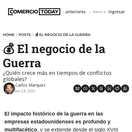
Boletín
Ediciones anteriores
Ingresar
← Volver a ComercioToda
HOME
POSTS
💰 EL NEGOCIO DE LA GUERRA
💰 El negocio de la 
Guerra
¿Quién crece más en tiempos de conflictos 
globales?
Carlos Marquez
Jun 24, 2025
El impacto histórico de la guerra en las 
empresas estadounidenses es profundo y 
multifacético
, y se extiende desde el siglo XVIII 