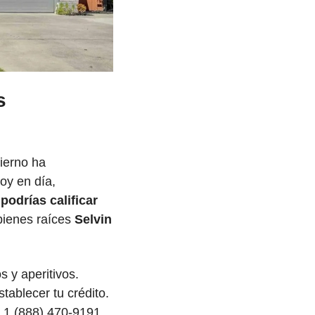
 
ierno ha 
y en día, 
 podrías calificar 
bienes raíces 
Selvin 
 y aperitivos. 
blecer tu crédito. 
 1 (888) 470-9191.