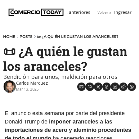
Boletín
Ediciones anteriores
Ingresar
← Volver a ComercioToda
HOME
POSTS
📜 ¿A QUIÉN LE GUSTAN LOS ARANCELES?
📜 ¿A quién le gustan 
los aranceles?
Bendición para unos, maldición para otros
Carlos Marquez
Mar 13, 2025
El anuncio esta semana por parte del presidente 
Donald Trump de 
imponer aranceles a las 
importaciones de acero y aluminio procedentes 
de todo el mundo
 ha generado reacciones 