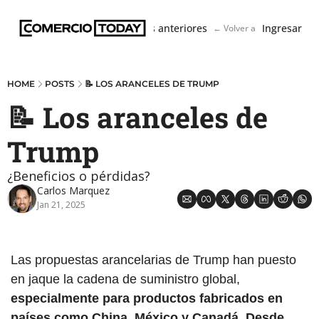
Boletín
Ediciones anteriores
Ingresar
← Volver a ComercioToda
HOME
POSTS
📝 LOS ARANCELES DE TRUMP
📝 Los aranceles de 
Trump
¿Beneficios o pérdidas?
Carlos Marquez
Jan 21, 2025
Las propuestas arancelarias de Trump han puesto 
en jaque la cadena de suministro global,
especialmente para productos fabricados en 
países como China, México y Canadá. Desde 