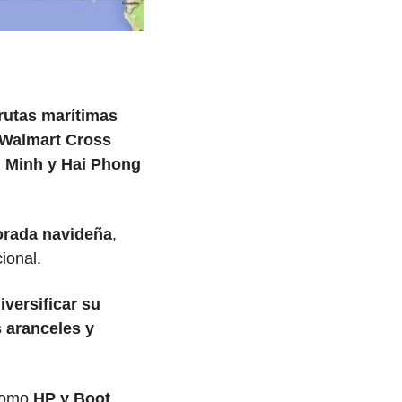
rutas marítimas 
Walmart Cross 
i Minh y Hai Phong
rada navideña
, 
cional.
iversificar su 
 aranceles y 
como 
HP y Boot 