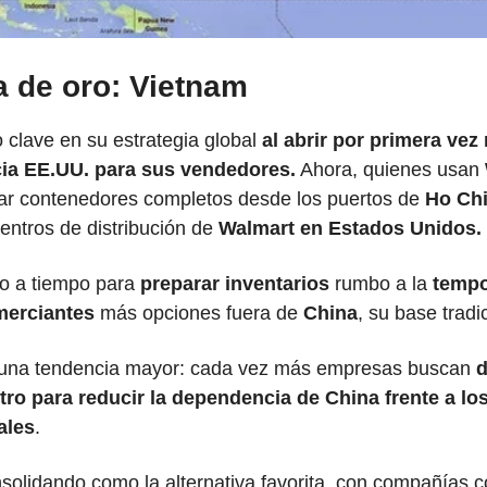
a de oro: Vietnam
clave en su estrategia global 
al abrir por primera vez 
ia EE.UU. para sus vendedores.
 Ahora, quienes usan 
ar contenedores completos desde los puertos de
 Ho Ch
entros de distribución de
 Walmart en Estados Unidos.
to a tiempo para 
preparar inventarios
 rumbo a la 
tempo
erciantes 
más opciones fuera de 
China
, su base tradi
a una tendencia mayor: cada vez más empresas buscan 
d
ro para reducir la dependencia de China frente a los
ales
. 
solidando como la alternativa favorita, con compañías 