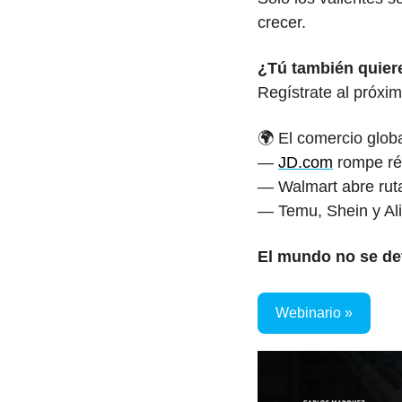
crecer.
¿Tú también quier
Regístrate al próxim
🌍 El comercio glob
— 
JD.com
 rompe ré
— Walmart abre rut
— Temu, Shein y Al
El mundo no se det
Webinario »