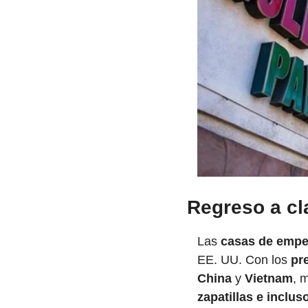
Regreso a cl
Las 
casas de emp
EE. UU. Con los 
pr
China 
y 
Vietnam
, 
zapatillas e inclu