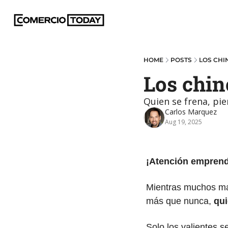
HOME
POSTS
LOS CHI
Los chin
Quien se frena, pie
Carlos Marquez
Aug 19, 2025
¡Atención emprend
Mientras muchos may
más que nunca, 
qui
Solo los valientes s