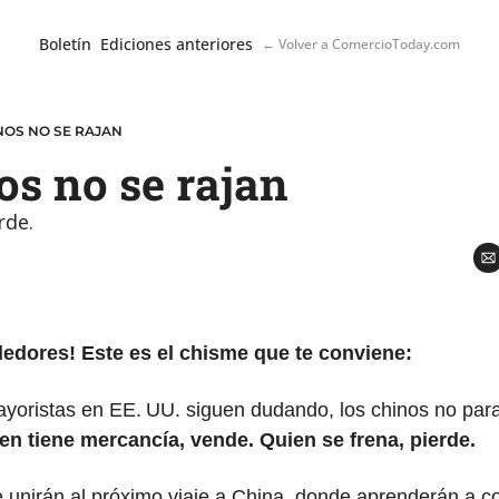
Boletín
Ediciones anteriores
← Volver a ComercioToday.com
NOS NO SE RAJAN
os no se rajan
rde.
edores! Este es el chisme que te conviene:
oristas en EE. UU. siguen dudando, los chinos no para
en tiene mercancía, vende. Quien se frena, pierde.
e unirán al próximo viaje a China, donde aprenderán a con