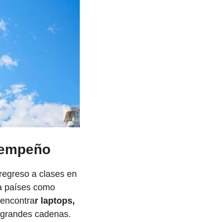
e empeño
egreso a clases en 
a países como 
 encontra
r laptops, 
 grandes cadenas.