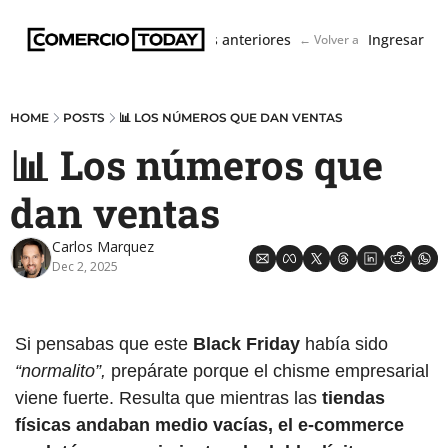
Boletín
Ediciones anteriores
Ingresar
← Volver a ComercioToda
HOME
POSTS
📊 LOS NÚMEROS QUE DAN VENTAS
📊 Los números que 
dan ventas
Carlos Marquez
Dec 2, 2025
Si pensabas que este 
Black Friday
 había sido
“normalito”,
 prepárate porque el chisme empresarial 
viene fuerte. Resulta que mientras las
 tiendas 
físicas andaban medio vacías, el e-commerce 