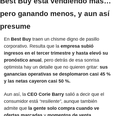
Best Buy está vendiendo más… 
pero ganando menos, y aun así 
presume
En 
Best Buy
 traen un chisme digno de pasillo 
corporativo. Resulta que la 
empresa subió 
ingresos en el tercer trimestre y hasta elevó su 
pronóstico anual
, pero detrás de esa sonrisa 
optimista hay un detalle que no quieren gritar: 
sus 
ganancias operativas se desplomaron casi 45 % 
y las netas cayeron casi 50 %.
Aun así, la 
CEO Corie Barry
 salió a decir que el 
consumidor está
 “resiliente”
, aunque también 
admite que 
la gente solo compra cuando ve 
ofertas marcadas
 y
 momentos de venta 