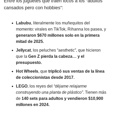
Entre los juguetes que traen locos a los “adultos 
cansados pero con hobbies”:
Labubu
, literalmente los muñequitos del 
momento: virales en TikTok, Rihanna los pasea, y
generaron $670 millones solo en la primera 
mitad de 2025.
Jellycat
, los peluches “aesthetic”, que hicieron 
que la 
Gen Z pierda la cabeza… y el 
presupuesto.
Hot Wheels
, que
 triplicó sus ventas de la línea 
de coleccionistas desde 2017.
LEGO
, los reyes del
 “déjame relajarme 
construyendo una planta de plástico”
. Tienen más 
de 
140 sets para adultos y vendieron $10,900 
millones en 2024.