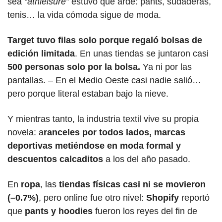
sea
 “athleisure”
 estuvo que arde: pants, sudaderas, 
tenis… la vida cómoda sigue de moda.
Target tuvo filas solo porque regaló bolsas de 
edición limitada
. En unas tiendas se juntaron casi 
500 personas solo por la bolsa. 
Ya ni por las 
pantallas. – En el Medio Oeste casi nadie salió… 
pero porque literal estaban bajo la nieve.
Y mientras tanto, la industria textil vive su propia 
novela: a
ranceles por todos lados, marcas 
deportivas metiéndose en moda formal y 
descuentos calcaditos 
a los del año pasado.
En 
ropa
, las 
tiendas físicas casi ni se movieron 
(–0.7%)
, pero online fue otro nivel: 
Shopify 
reportó 
que 
pants y hoodies
 fueron los reyes del fin de 