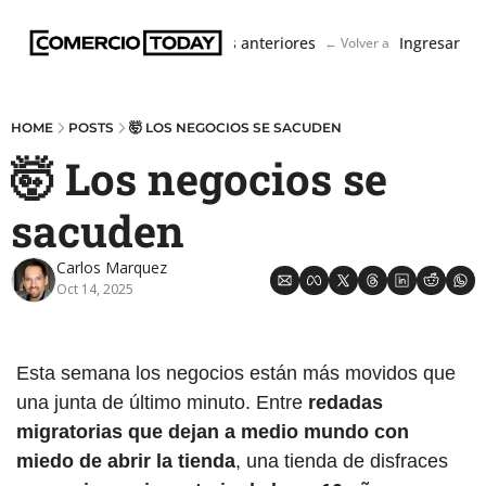
Boletín
Ediciones anteriores
Ingresar
← Volver a ComercioToda
HOME
POSTS
🤯 LOS NEGOCIOS SE SACUDEN
🤯 Los negocios se 
sacuden
Carlos Marquez
Oct 14, 2025
Esta semana los negocios están más movidos que 
una junta de último minuto. Entre 
redadas 
migratorias que dejan a medio mundo con 
miedo de abrir la tienda
, una tienda de disfraces 