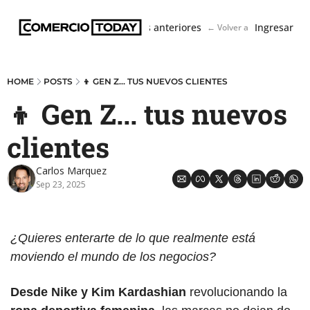
Boletín
Ediciones anteriores
Ingresar
← Volver a ComercioToda
HOME
POSTS
👦 GEN Z... TUS NUEVOS CLIENTES
👦 Gen Z... tus nuevos 
clientes
Carlos Marquez
Sep 23, 2025
¿Quieres enterarte de lo que realmente está 
moviendo el mundo de los negocios? 
Desde Nike y Kim Kardashian
 revolucionando la