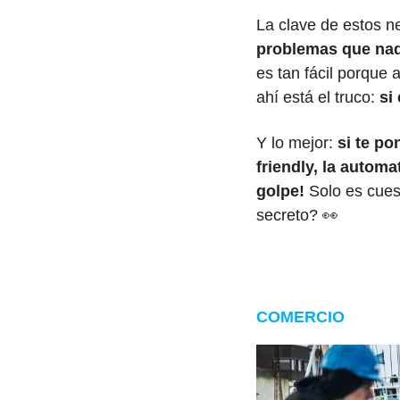
La clave de estos n
problemas que nadi
es tan fácil porque
ahí está el truco: 
si
Y lo mejor: 
si te p
friendly, la autom
golpe!
 Solo es cues
secreto? 
👀
COMERCIO