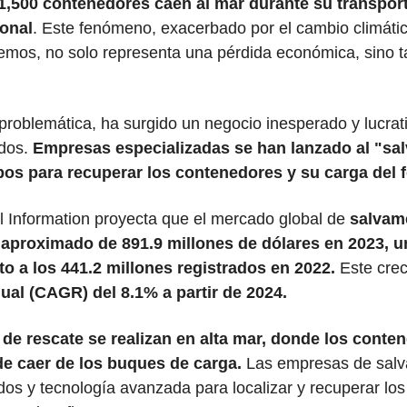
,500 contenedores caen al mar durante su transport
ional
. Este fenómeno, exacerbado por el cambio climátic
emos, no solo representa una pérdida económica, sino t
problemática, ha surgido un negocio inesperado y lucrativ
dos. 
Empresas especializadas se han lanzado al "salv
os para recuperar los contenedores y su carga del 
l Information proyecta que el mercado global de 
salvame
 aproximado de 891.9 millones de dólares en 2023, un
o a los 441.2 millones registrados en 2022.
 Este crec
al (CAGR) del 8.1% a partir de 2024.
de rescate se realizan en alta mar, donde los conten
e caer de los buques de carga. 
Las empresas de salva
dos y tecnología avanzada para localizar y recuperar los