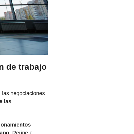
 de trabajo 
 las negociaciones 
 las 
ionamientos 
cano.
 Reúne a 