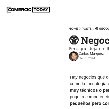
HOME
POSTS
🥸 NEGO
🥸 Negoc
Pero que dejan mil
Carlos Marquez
Dec 3, 2024
Hay negocios que dej
como la tecnología 
muy técnicos o per
poquita competencia
pequeños pero con