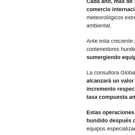
Cada año, más de 1
comercio internac
meteorológicos extr
ambiental.
Ante esta creciente 
contenedores hundi
sumergiendo equip
La consultora Globa
alcanzará un valor
incremento respect
tasa compuesta anu
Estas operaciones 
hundido después d
equipos especializa