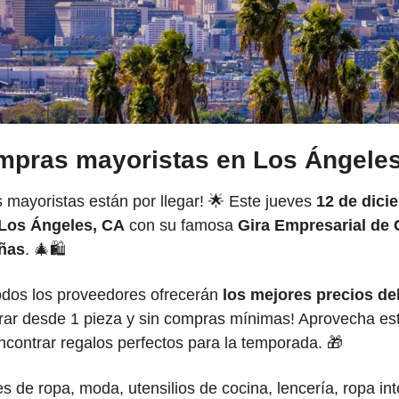
mpras mayoristas en Los Ángeles,
 mayoristas están por llegar! 
🌟
 Este jueves 
12 de dici
Los Ángeles, CA
 con su famosa 
Gira Empresarial de 
ñas
. 
🎄
🛍️
todos los proveedores ofrecerán 
los mejores precios de
rar desde 1 pieza y sin compras mínimas! Aprovecha est
ncontrar regalos perfectos para la temporada. 
🎁
s de ropa, moda, utensilios de cocina, lencería, ropa inte