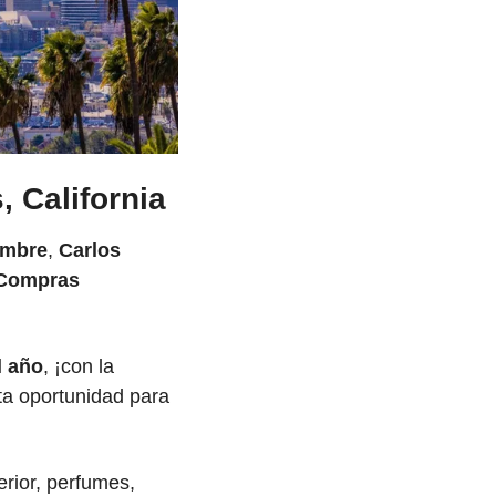
 California
embre
, 
Carlos 
Compras 
l año
, ¡con la 
a oportunidad para 
rior, perfumes, 