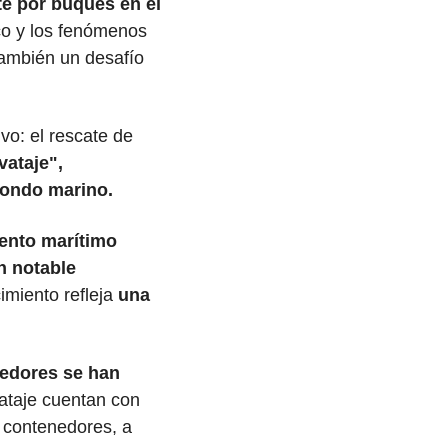
e por buques en el 
o y los fenómenos 
ambién un desafío 
o: el rescate de 
ataje", 
fondo marino.
nto marítimo 
 notable 
imiento refleja
 una 
edores se han 
taje cuentan con 
 contenedores, a 