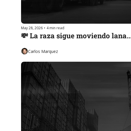
May 28, 2026
•
4 min read
💸 La raza sigue moviendo lana.
Carlos Marquez