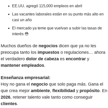
EE.UU. agregó 115,000 empleos en abril
Las vacantes laborales están en su punto más alto en 
casi un año
El mercado ya teme que vuelvan a subir las tasas de 
interés 
😳
Muchos dueños de 
negocios 
dicen que ya no les 
preocupa tanto los 
impuestos 
o regulaciones… ahora 
el verdadero 
dolor de cabeza
 es 
encontrar 
y 
mantener
empleados
.
Enseñanza empresarial:
Hoy no gana el 
negocio 
que solo paga más. Gana el 
que crea mejor 
ambiente
, 
flexibilidad 
y 
propósito
. E
2026
, retener talento vale tanto como conseguir 
clientes
.