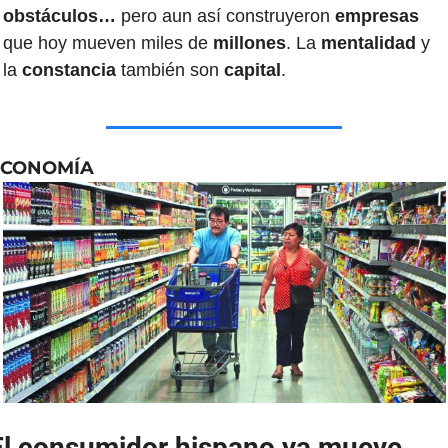
obstáculos…
 pero aun así construyeron 
empresas 
que hoy mueven miles de 
millones
. La 
mentalidad 
y 
la 
constancia 
también son 
capital
.
ECONOMÍA
El consumidor hispano ya mueve 