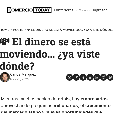
Boletín
Ediciones anteriores
Ingresar
← Volver a ComercioToda
HOME
POSTS
💸 EL DINERO SE ESTÁ MOVIENDO... ¿YA VISTE DÓNDE
💸 El dinero se está 
moviendo... ¿ya viste 
dónde?
Carlos Marquez
May 21, 2026
Mientras muchos hablan de 
crisis
, hay 
empresarios 
aprovechando programas 
millonarios
, el
 crecimiento 
del mercado latino
 y nuevas 
oportunidades 
que 