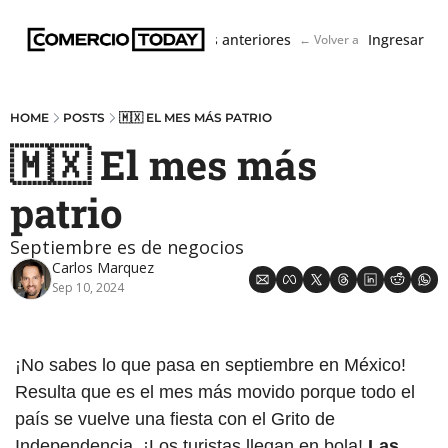
Boletín
Ediciones anteriores
Ingresar
← Volver a ComercioToda
HOME
POSTS
🇲🇽 EL MES MÁS PATRIO
🇲🇽 El mes más 
patrio
Septiembre es de negocios
Carlos Marquez
Sep 10, 2024
¡No sabes lo que pasa en septiembre en México! 
Resulta que es el mes más movido porque todo el 
país se vuelve una fiesta con el Grito de 
Independencia. ¡Los turistas llegan en bola!
 Las 