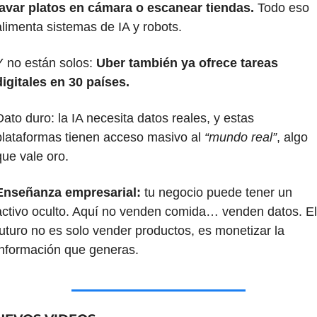
lavar platos en cámara o escanear tiendas.
 Todo eso 
alimenta sistemas de IA y robots. 
Y no están solos: 
Uber también ya ofrece tareas 
digitales en 30 países.
Dato duro: la IA necesita datos reales, y estas 
plataformas tienen acceso masivo al 
“mundo real”
, algo 
que vale oro.
Enseñanza empresarial: 
tu negocio puede tener un 
activo oculto. Aquí no venden comida… venden datos. El 
futuro no es solo vender productos, es monetizar la 
información que generas.