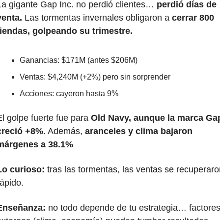
La gigante Gap Inc. no perdió clientes… 
perdió días de 
venta.
 Las tormentas invernales obligaron a 
cerrar 800 
tiendas, golpeando su trimestre.
Ganancias: $171M (antes $206M)
Ventas: $4,240M (+2%) pero sin sorprender
Acciones: cayeron hasta 9%
El golpe fuerte fue para 
Old Navy, aunque la marca Gap
creció +8%
. Además, 
aranceles y clima bajaron 
márgenes a 38.1%
Lo curioso:
 tras las tormentas, las ventas se recuperaron
rápido.
Enseñanza:
 no todo depende de tu estrategia… factores