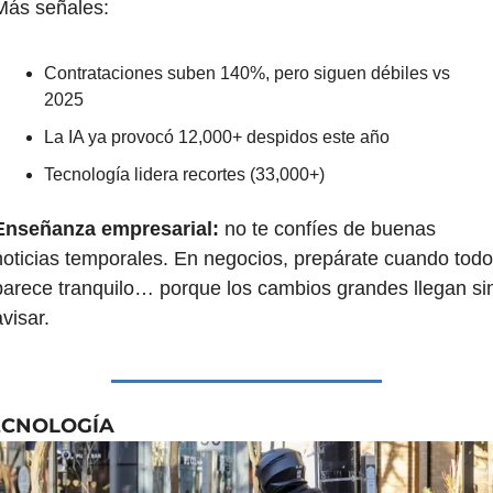
Más señales:
Contrataciones suben 140%, pero siguen débiles vs 
2025
La IA ya provocó 12,000+ despidos este año
Tecnología lidera recortes (33,000+)
Enseñanza empresarial:
 no te confíes de buenas 
noticias temporales. En negocios, prepárate cuando todo 
parece tranquilo… porque los cambios grandes llegan sin
visar.
ECNOLOGÍA