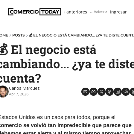
Boletín
Ediciones anteriores
Ingresar
← Volver a ComercioToda
OME
POSTS
💰 EL NEGOCIO ESTÁ CAMBIANDO... ¿YA TE DISTE CUENT
💰 El negocio está 
cambiando... ¿ya te diste
cuenta?
Carlos Marquez
Apr 7, 2026
Estados Unidos es un caos para todos, porque el 
comercio se volvió tan impredecible que parece que 
debemos estar alerta y al mismo tiempo aprovechar 