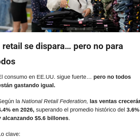
l retail se dispara… pero no para 
odos
El consumo en EE.UU. sigue fuerte… 
pero no todos 
están gastando igual.
Según la 
National Retail Federation,
las ventas crecerán
4.4% en 2026,
 superando el promedio histórico del 
3.6% 
y alcanzando $5.6 billones
.
Lo clave: