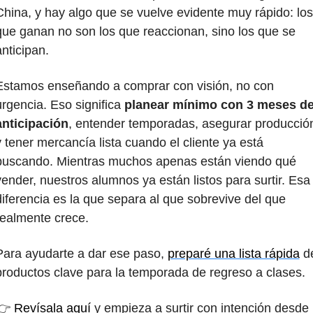
China, y hay algo que se vuelve evidente muy rápido: los 
que ganan no son los que reaccionan, sino los que se 
anticipan.
Estamos enseñando a comprar con visión, no con 
urgencia. Eso significa 
planear mínimo con 3 meses de
anticipación
, entender temporadas, asegurar producción
y tener mercancía lista cuando el cliente ya está 
buscando. Mientras muchos apenas están viendo qué 
vender, nuestros alumnos ya están listos para surtir. Esa 
diferencia es la que separa al que sobrevive del que 
realmente crece.
Para ayudarte a dar ese paso, 
preparé una lista rápida
 de
productos clave para la temporada de regreso a clases.  
👉 
Revísala aquí
 y empieza a surtir con intención desde 