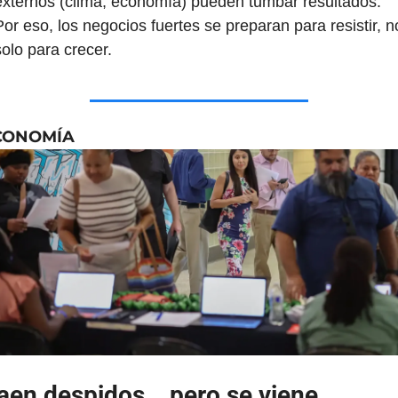
externos (clima, economía) pueden tumbar resultados. 
Por eso, los negocios fuertes se preparan para resistir, no
solo para crecer.
CONOMÍA
aen despidos… pero se viene 