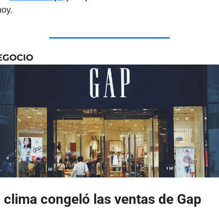
hoy.
EGOCIO
l clima congeló las ventas de Gap