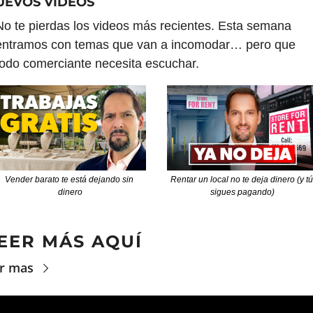
UEVOS VIDEOS
No te pierdas los videos más recientes. Esta semana 
entramos con temas que van a incomodar… pero que 
todo comerciante necesita escuchar.
Vender barato te está dejando sin 
Rentar un local no te deja dinero (y tú 
dinero
sigues pagando)
EER MÁS AQUÍ
r mas