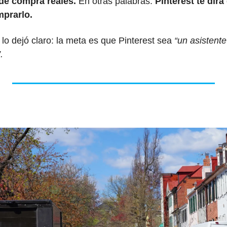
e compra reales.
 En otras palabras: 
Pinterest te dirá 
prarlo. 
, lo dejó claro: la meta es que Pinterest sea
 “un asistent
.