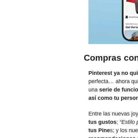
Compras con
Pinterest ya no qui
perfecta… ahora qu
una 
serie de funcio
así como tu person
Entre las nuevas jo
tus gustos
; 
“Estilo
tus Pine
s; y los nu