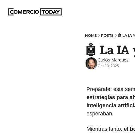
HOME
POSTS
🤖 LA IA
🤖 La IA
Carlos Marquez
Oct 30, 2025
Prepárate: esta sem
estrategias para a
inteligencia artifici
esperaban. 
Mientras tanto, 
el 