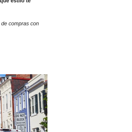
qué estilo te 
e de compras con 