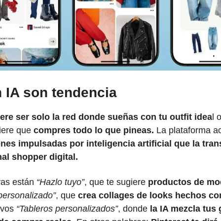
 IA son tendencia
ere ser solo la red donde sueñas con tu outfit idea
l 
iere que 
compres todo lo que pineas. 
La plataforma a
nes impulsadas por inteligencia artificial que la tra
al shopper digital.
yas están
 “Hazlo tuyo”
, que te sugiere
 productos de mo
 personalizado”
, que 
crea collages de looks hechos co
evos
 “Tableros personalizados”
, donde
 la IA mezcla tus 