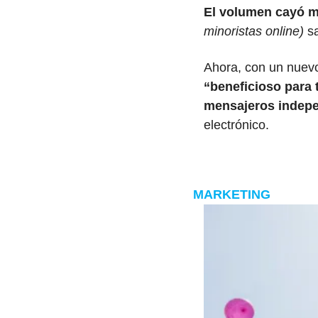
El volumen cayó má
minoristas online)
 s
Ahora, con un nuevo
“beneficioso para 
mensajeros indep
electrónico.
MARKETING