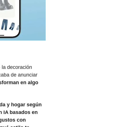
o la decoración 
caba de anunciar 
nsforman en algo 
da y hogar según 
n IA basados en 
gustos con 