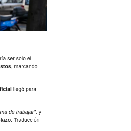
ía ser solo el 
estos
, marcando 
ficial
 llegó para 
rma de trabajar”
, y 
lazo. 
Traducción 