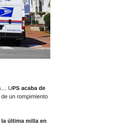
es… U
PS acaba de 
 de un rompimiento 
 última milla en 