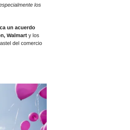
(especialmente los 
a un acuerdo 
on, Walmart
 y los 
stel del comercio 