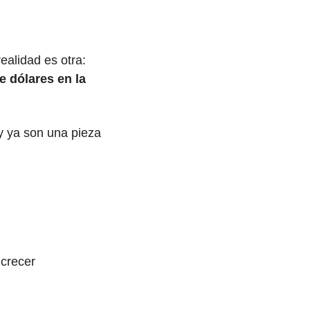
Mientras muchos creen que los latinos solo representan mano de obra… la realidad es otra: 
dólares en la 
y ya son una pieza 
 crecer