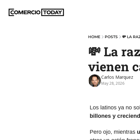
HOME
POSTS
💸 LA R
💸 La raz
vienen 
Carlos Marquez
May 28, 2026
Los latinos ya no s
billones y crecie
Pero ojo, mientras 
u