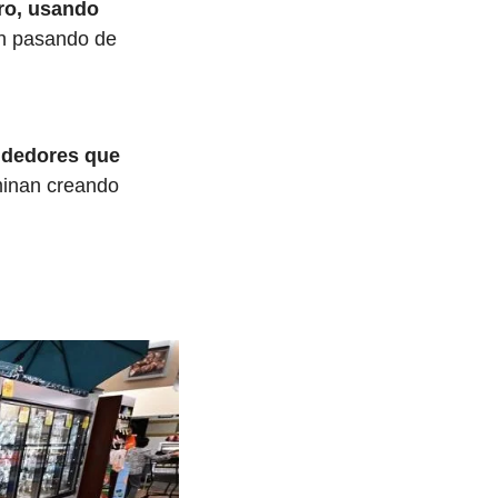
ro, usando 
n pasando de 
dedores que 
minan creando 