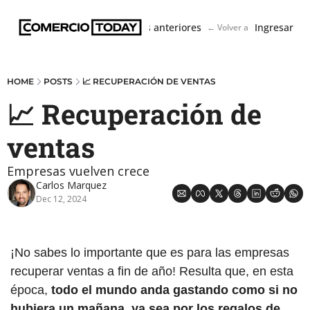
Boletín
Ediciones anteriores
Ingresar
← Volver a ComercioToda
HOME
POSTS
📈 RECUPERACIÓN DE VENTAS
📈 Recuperación de 
ventas
Empresas vuelven crece 
Carlos Marquez
Dec 12, 2024
¡No sabes lo importante que es para las empresas 
recuperar ventas a fin de año! Resulta que, en esta 
época, 
todo el mundo anda gastando como si no 
hubiera un mañana, ya sea por los regalos de 